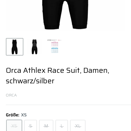
Orca Athlex Race Suit, Damen,
schwarz/silber
ORCA
Größe:
XS
XS
S
M
L
XL