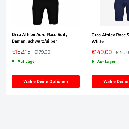
Orca Athlex Aero Race Suit,
Orca Athlex Race S
Damen, schwarz/silber
White
Sonderpreis
€152,15
Sonderpreis
€149,00
Normalpreis
€179,00
Normal
€159,
Auf Lager
Auf Lager
Wähle Deine Optionen
Wähle Deine