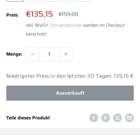
Sonderpreis
€135,15
Normalpreis
€159,00
Preis:
inkl. MwSt.
Versandkosten
werden im Checkout
berechnet.
Menge:
Niedrigster Preis in den letzten 30 Tagen: 135.15 €
Ausverkauft
Teile dieses Produkt