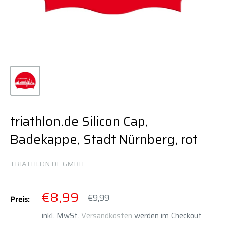
triathlon.de Silicon Cap,
Badekappe, Stadt Nürnberg, rot
TRIATHLON.DE GMBH
Sonderpreis
€8,99
Normalpreis
€9,99
Preis:
inkl. MwSt.
Versandkosten
werden im Checkout