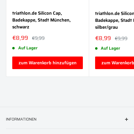
triathlon.de Silicon Cap,
triathlon.de Silico
Badekappe, Stadt München,
Badekappe, Stadt B
schwarz
silber/grau
Sonderpreis
€8,99
Sonderpreis
€8,99
Normalpreis
€9,99
Normalpr
€9,99
Auf Lager
Auf Lager
zum Warenkorb hinzufügen
zum Warenkorb
INFORMATIONEN
FAQ & Hilfe